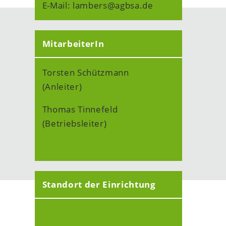
E-Mail: lambers@agbsa.de
MitarbeiterIn
Torsten Schützmann
(Anleiter)
Thomas Tinnefeld
(Betriebsleiter)
Standort der Einrichtung